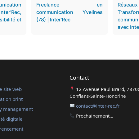
nication
Freelance en
Résea
Inter’Rec,
communication Yvelines
Trans
ibilité et
(78) | Inter’Rec
communi
avec Inter
Contact
e site web
12 Avenue Paul Brard, 7870
Conflans-Sainte-Honorine
tion print
contact@inter-rec.fr
y management
Prochainement...
ité digitale
érencement