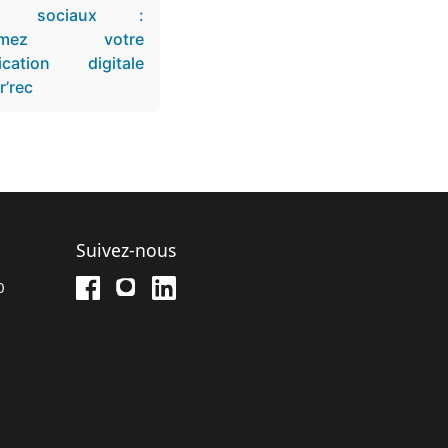
ux sociaux :
formez votre
cation digitale
’rec​
Suivez-nous
0