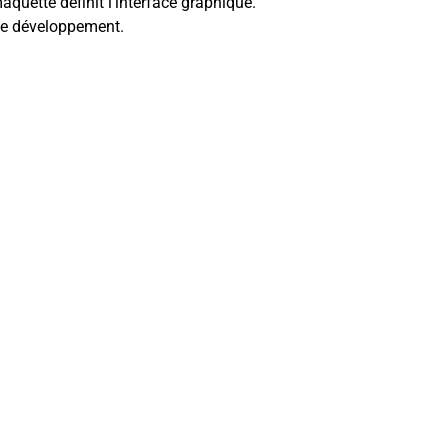
quette définit l’interface graphique.
 le développement.