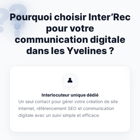
?
?
?
Pourquoi choisir Inter’Rec
?
?
pour votre
communication digitale
dans les Yvelines ?
👤
Interlocuteur unique dédié
Un seul contact pour gérer votre création de site
internet, référencement SEO et communication
digitale avec un suivi simple et efficace.