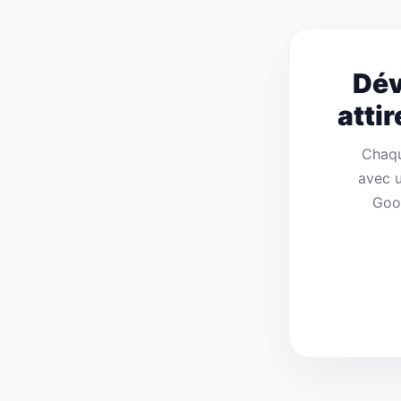
Dév
atti
Chaqu
avec u
Goog