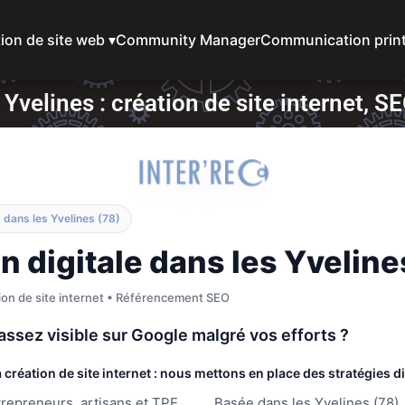
ion de site web ▾
Community Manager
Communication prin
velines : création de site internet, SEO
 dans les Yvelines (78)
digitale dans les Yveline
tion de site internet • Référencement SEO
 assez visible sur Google malgré vos efforts ?
création de site internet : nous mettons en place des stratégies d
repreneurs, artisans et TPE
Basée dans les Yvelines (78), 