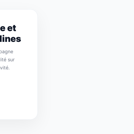
e et
lines
mpagne
ité sur
vité.